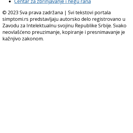
Centar za zbrinjavanje i negu rana
© 2023 Sva prava zadržana | Svi tekstovi portala
simptomi.rs predstavljaju autorsko delo registrovano u
Zavodu za Intelektualnu svojinu Republike Srbije. Svako
neovlašćeno preuzimanje, kopiranje i presnimavanje je
kažnjivo zakonom.