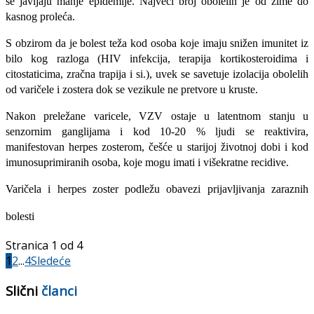
se javljaju manje epidemije. Najveći broj obolelih je od zime do
kasnog proleća.
S obzirom da je bolest teža kod osoba koje imaju snižen imunitet iz
bilo kog razloga (HIV infekcija, terapija kortikosteroidima i
citostaticima, zračna trapija i si.), uvek se savetuje izolacija obolelih
od varičele i zostera dok se vezikule ne pretvore u kruste.
Nakon preležane varicele, VZV ostaje u latentnom stanju u
senzornim ganglijama i kod 10-20 % ljudi se reaktivira,
manifestovan herpes zosterom, češće u starijoj životnoj dobi i kod
imunosuprimiranih osoba, koje mogu imati i višekratne recidive.
Varičela i herpes zoster podležu obavezi pri­javljivanja zaraznih
bolesti
Stranica 1 od 4
1
2
...
4
Sledeće
Slični
članci