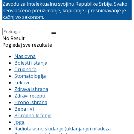
Zavodu za Intelektualnu svojinu Republike Srbije. Svako
neovlašćeno preuzimanje, kopiranje i presnimavanje je
kažnjivo zakonom.
No Result
Pogledaj sve rezultate
Naslovna
Bolesti i stanja
Trudnoća
Stomatologija
Lekovi
Zdrava ishrana
Zdravi recepti
Hrono ishrana
Beba i Vi
Prirodno lečenje
Joga
Radiotalasno skidanje (uklanjanje) mladeza