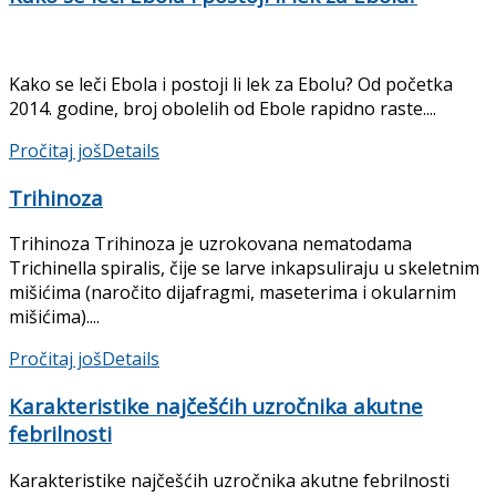
Kako se leči Ebola i postoji li lek za Ebolu? Od početka
2014. godine, broj obolelih od Ebole rapidno raste....
Pročitaj još
Details
Trihinoza
Trihinoza Trihinoza je uzrokovana nematodama
Trichinella spiralis, čije se larve inkapsuliraju u skeletnim
mišićima (naročito dija­fragmi, maseterima i okularnim
mišićima)....
Pročitaj još
Details
Karakteristike najčešćih uzročnika akutne
febrilnosti
Karakteristike najčešćih uzročnika akutne febrilnosti