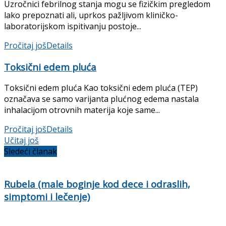
Uzročnici febrilnog stanja mogu se fizič­kim pregledom
lako prepoznati ali, uprkos pažljivom kliničko-
laboratorijskom ispiti­vanju postoje...
Pročitaj još
Details
Toksični edem pluća
Toksični edem pluća Kao toksični edem pluća (TEP)
označava se samo varijanta plućnog edema nastala
inhalacijom otrovnih materija koje same...
Pročitaj još
Details
Učitaj još
Sledeći članak
Rubela (male boginje kod dece i odraslih,
simptomi i lečenje)