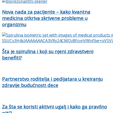
Nova nada za pacijente – kako kvantna
medicina otkriva skrivene probleme u
organizmu
Šta je spirulina i koji su njeni zdravstveni
benefiti?
Partnerstvo roditelja i pedijatara u kreiranju
zdravije budućnosti dece
Za šta se koristi aktivni ugalj i kako ga pravilno
piti?