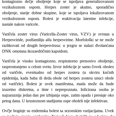
kontagiozno dečje oboljenje koje se ispoljava generalizovanom
vezikuloznom ospom. Herpes zoster je akutno, sporadično
oboljenje, starije dobne skupine, koje se ispoljava lokalizovanom
vezikuloznom ospom. Bolest je reaktivacija latentne infekcije,
nastale nakon varicele.
Varičela zoster virus (Varicella-Zoster virus, VZV) je svrstan u
Herpesviride, podfamiliju alfa herpesvirine. Morfološki se ne može
razlikovati od drugih herpesvirusa: u jezgru se nalazi đvolanćana
DNK omotana ikozaedričnim kapsidom.
Varičela je visoko konta­giozno, respiratorno prenosivo oboljenje,
raspro­stranjeno u celom svetu. Izvor infekcije je samo čovek oboleo
od varičele, eventualno od herpes zostera (u okviru kućnih
epidemija, kada baba ili deda obole od herpes zostera unuci obole
od varičele). Bolest je uvek manifestna, mada može da bude
izuzetno diskretna, a time i neprepoznata. Inficirana osoba je
najzaraznija jedan dan pre izbijanja ospe, zatim opada i prestaje oko
petog dana. U krustoznom stadijumu ospe oboleli nije infektivan.
Ovčje boginje su endemska bolest sa sezonskim varijacijama. Uvek