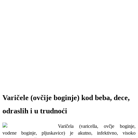
Varičele (ovčije boginje) kod beba, dece,
odraslih i u trudnoći
Varičela (varicella, ovčje boginje,
vodene boginje, pljuskavice) je akutno, infektivno, visoko