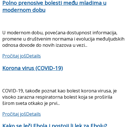
Polno prenosive bolesti među mladima u
modernom dobu
U modernom dobu, povećana dostupnost informacija,
promene u društvenim normama i evolucija međuljudskih
odnosa dovode do novih izazova u vezi...
Pročitaj još
Details
Korona virus (COVID-19)
COVID-19, takođe poznat kao bolest korona virusa, je
visoko zarazna respiratorna bolest koja se proširila
širom sveta otkako je prvi...
Pročitaj još
Details
Kako se leči Ebola i postoji li lek za Ebolu?