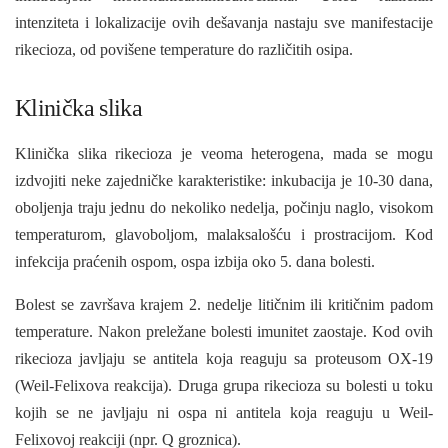
intenziteta i lokali­zacije ovih dešavanja nastaju sve manifestacije
rikecioza, od povišene temperature do različitih osipa.
Klinička slika
Klinička slika rikecioza je veoma heterogena, mada se mogu
izdvojiti neke zajedničke karakteristike: inkubacija je 10-30 dana,
oboljenja traju jednu do nekoliko nedelja, počinju naglo, visokom
temperaturom, glavobo­ljom, malaksalošću i prostracijom. Kod
infekcija praćenih ospom, ospa izbija oko 5. dana bolesti.
Bolest se završava krajem 2. nedelje litičnim ili kritičnim padom
temperature. Nakon preležane bolesti imunitet zaostaje. Kod ovih
rikecioza javl­jaju se antitela koja reaguju sa proteusom OX-19
(Weil-Felixova reakcija). Druga grupa rikecioza su bolesti u toku
kojih se ne javljaju ni ospa ni antitela koja reaguju u Weil-
Felixovoj reakciji (npr. Q groznica).