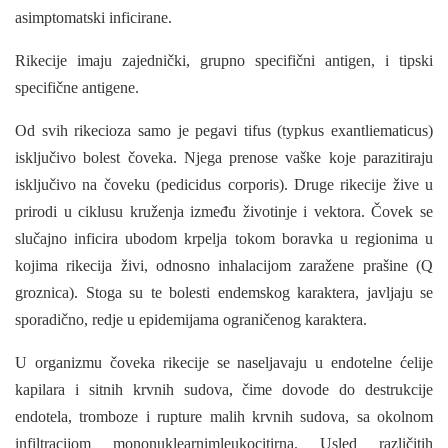
asimptomatski inficirane.
Rikecije imaju zajednički, grupno specifični antigen, i tipski
specifične antigene.
Od svih rikecioza samo je pegavi tifus (typkus exantliematicus)
isključivo bolest čoveka. Njega prenose vaške koje parazitiraju
isključivo na čoveku (pedicidus corporis). Druge rikecije žive u
prirodi u ciklusu kruženja između životinje i vektora. Čovek se
slučajno infi­cira ubodom krpelja tokom boravka u regionima u
kojima rikecija živi, odnosno inhalacijom zaražene prašine (Q
groznica). Stoga su te bolesti endemskog karaktera, javljaju se
sporadično, redje u epidemijama ograničenog karaktera.
U organizmu čoveka rikecije se naseljavaju u endotelne ćelije
kapilara i sitnih krvnih sudova, čime dovode do destrukcije
endotela, tromboze i rupture malih krvnih sudo­va, sa okolnom
infiltracijom mononuklearnimleukocitirna. Usled različitih