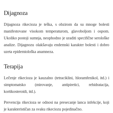
Dijagnoza
Dijagnoza rikecioza je teška, s obzirom da su mnoge bolesti
manifestovane visokom temperaturom, glavoboljom i ospom.
Ukoliko postoji sumnja, neophodno je uraditi specifične serološke
analize. Dijagnozu olakšavaju endemski karakter bolesti i dobro
uzeta epidemi­ološka anamneza.
Terapija
Lečenje rikecioza je kauzalno (tetraciklini, hloramfenikol, itd.) i
simptomatsko (mirovanje, antipiretici, rehidratacija,
kortikosteroidi, itd.).
Prevencija rikecioza se odnosi na presecanje lanca infekcije, koji
je karakterističan za svaku rikeciozu pojedinačno.