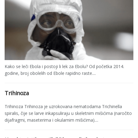
Kako se leči Ebola i postoji li lek za Ebolu? Od početka 2014.
godine, broj obolelih od Ebole rapidno raste....
Trihinoza
Trihinoza Trihinoza je uzrokovana nematodama Trichinella
spiralis, čije se larve inkapsuliraju u skeletnim mišićima (naročito
dija­fragmi, maseterima i okularnim mišićima)....