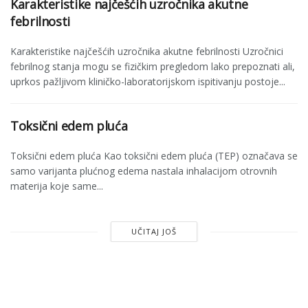
Karakteristike najčešćih uzročnika akutne
febrilnosti
Karakteristike najčešćih uzročnika akutne febrilnosti Uzročnici
febrilnog stanja mogu se fizič­kim pregledom lako prepoznati ali,
uprkos pažljivom kliničko-laboratorijskom ispiti­vanju postoje...
Toksični edem pluća
Toksični edem pluća Kao toksični edem pluća (TEP) označava se
samo varijanta plućnog edema nastala inhalacijom otrovnih
materija koje same...
UČITAJ JOŠ