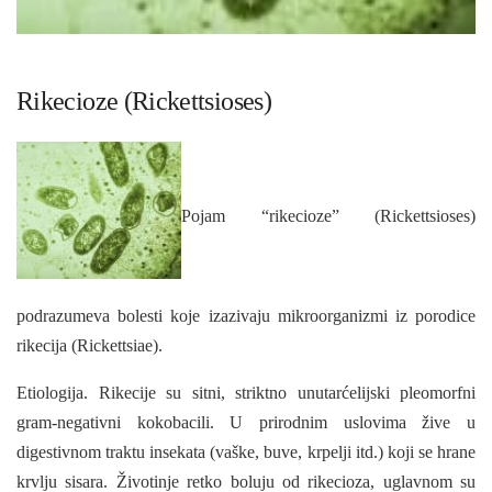
Rikecioze (Rickettsioses)
Pojam “rikecioze” (Rickettsioses)
podrazumeva bolesti koje izazivaju mikroorganizmi iz porodice
rikecija (Rickettsiae).
Etiologija. Rikecije su sitni, striktno unutarćelijski pleomorfni
gram-negativni kokobacili. U prirodnim uslovima žive u
digestivnom traktu insekata (vaške, buve, krpelji itd.) koji se hrane
krvlju sisara. Životinje retko boluju od rikecioza, uglavnom su