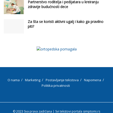
Partnerstvo roditelja i pedijatara u kreiranju
zdravije budućnosti dece
Za šta se koristi aktivni ugalj i kako ga pravilno
piti?
O nama
Marketing
Postavljanje tekstova
Napomena
Politika privatnosti
© 2023 Sva prava zadržana | Svi tekstovi portala simptomi.rs