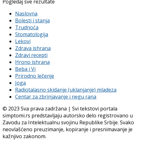
Pogledaj sve rezultate
Naslovna
Bolesti i stanja
Trudnoća
Stomatologija
Lekovi
Zdrava ishrana
Zdravi recepti
Hrono ishrana
Beba i Vi
Prirodno lečenje
Joga
Radiotalasno skidanje (uklanjanje) mladeza
Centar za zbrinjavanje i negu rana
© 2023 Sva prava zadržana | Svi tekstovi portala
simptomi.rs predstavljaju autorsko delo registrovano u
Zavodu za Intelektualnu svojinu Republike Srbije. Svako
neovlašćeno preuzimanje, kopiranje i presnimavanje je
kažnjivo zakonom.