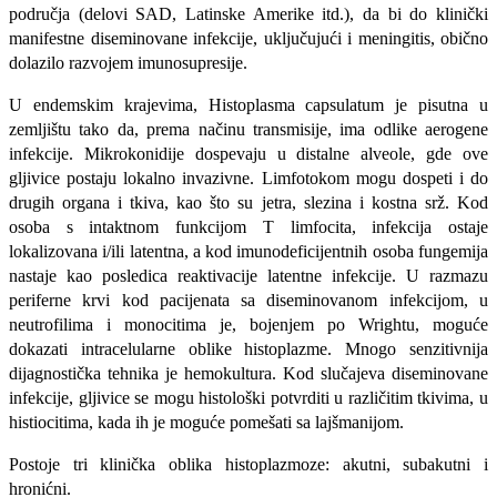
područja (delovi SAD, Latinske Amerike itd.), da bi do klinički
manifestne diseminovane infekcije, uključujući i meningitis, obično
dolazilo razvojem imunosupresije.
U endemskim krajevima, Histoplasma capsula­tum je pisutna u
zemljištu tako da, prema načinu transmisije, ima odlike aerogene
infekcije. Mikrokonidije dospevaju u distalne alveole, gde ove
gljivice postaju lokalno invazivne. Limfotokom mogu dospeti i do
drugih organa i tkiva, kao što su jetra, slezina i kostna srž. Kod
osoba s intaktnom funkcijom T limfocita, infekcija ostaje
lokalizovana i/ili latentna, a kod imunodeficijentnih osoba fungemija
nastaje kao posledica reaktivacije latentne infekcije. U razmazu
periferne krvi kod pacijenata sa diseminovanom infekcijom, u
neutrofilima i monocitima je, bojenjem po Wrightu, moguće
dokazati intracelularne oblike histoplazme. Mnogo senzitivnija
dijagnostička tehnika je hemokultura. Kod slučajeva diseminovane
infekcije, gljivice se mogu histološki potvrditi u različitim tkivima, u
histiocitima, kada ih je mogu­će pomešati sa lajšmanijom.
Postoje tri klinička oblika histoplazmoze: akutni, subakutni i
hronićni.