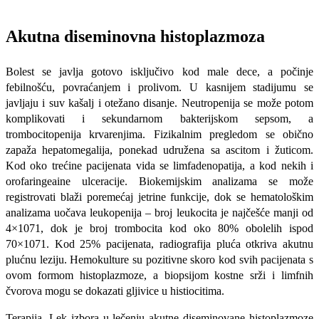
Akutna diseminovna histoplazmoza
Bolest se javlja gotovo isključivo kod male dece, a počinje
febilnošću, povraćanjem i prolivom. U kasnijem stadijumu se
javljaju i suv kašalj i ote­žano disanje. Neutropenija se može potom
komplikovati i sekundarnom bakterijskom sepsom, a
trombocitopenija krvarenjima. Fizikalnim pregle­dom se obično
zapaža hepatomegalija, ponekad udružena sa ascitom i žuticom.
Kod oko trećine pacijenata vida se limfadenopatija, a kod nekih i
orofaringeaine ulceracije. Biokemijskim analiza­ma se može
registrovati blaži poremećaj jetrine funkcije, dok se hematološkim
analizama uočava leukopenija – broj leukocita je najčešće manji od
4×1071, dok je broj trombocita kod oko 80% obolelih ispod
70×1071. Kod 25% pacijenata, radiografija pluća otkriva akutnu
plućnu leziju. Hemokulture su pozitivne skoro kod svih pacije­nata s
ovom formom histoplazmoze, a biopsijom kostne srži i limfnih
čvorova mogu se dokazati gljivice u histiocitima.
Terapija. Lek izbora u lečenju akutne diseminovane histoplazmoze