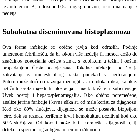
je amfotericin B, u dozi od 0,6-1 mg/kg dnevno, tokom najmanje 7
nedelja.
Subakutna diseminovana histoplazmoza
Ova forma infekcije se obično javlja kod odraslih. Počinje
umerenom febrilnošću, da bi tokom više nedelja ili meseci došlo do
značajnog pogoršanja opšteg stanja, s gubitkom u težini i opštim
pro­padanjem. Često postoje znaci fokalne infekcije, kao što je
zahvatanje gastrointestinalnog trakta, ponekad sa perforacijom.
Potom može doći do razvoja meningitisa- i endokarditisa, karakte­
rističnih orofaringealnih ulceracija i nadbubrežne insuficijencije.
Uvek postoji i hepatosplenomegalija. Iako obično poremećene,
analize jetrine funkcije i krvna slika su od male koristi za dijagnozu.
Kod oko 80% slučajeva, dijagnoza se može postaviti biopsijom
jetre, dok su razmaz periferne krvi i hemokultura pozitivni kod oko
50% slučajeva. Od koristi može biti i serološka dijag­nostika, tj.
detekcija specifičnog antigena u seru­mu i/ili urinu.