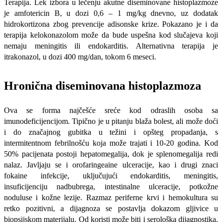
Terapija. Lek izbora u lečenju akutne diseminovane histoplazmoze
je amfotericin B, u dozi 0,6 – 1 mg/kg dnevno, uz dodatak
hidrokortizona zbog prevencije adisonske krize. Pokazano je i da
terapija kelokonazolom može da bude uspešna kod slučajeva koji
nemaju meningitis ili endokarditis. Alternativna terapija je
itrakonazol, u dozi 400 mg/dan, tokom 6 meseci.
Hronična diseminovana histoplazmoza
Ova se forma najčešće sreće kod odraslih osoba sa
imunodeficijencijom. Tipično je u pitanju blaža bolest, ali može doći
i do značajnog gubitka u težini i opšteg propadanja, s
intermitentnom febrilnošću koja može trajati i 10-20 godina. Kod
50% pacijenata postoji hepatomegalija, dok je splenomegalija redi
nalaz. Javljaju se i orofarin­geaine ulceracije, kao i drugi znaci
fokaine infek­cije, uključujući endokarditis, meningitis,
insuficijenciju nadbubrega, intestinalne ulceracije, potkožne
noduluse i kožne lezije. Razmaz peri­ferne krvi i hemokultura su
retko pozitivni, a dijagnoza se postavlja dokazom gljivice u
biopsijskom materijalu. Od koristi može biti i serološka dijagnostika,