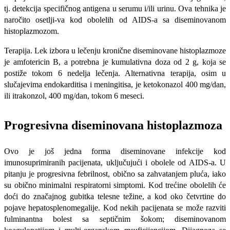
tj. detekcija specifičnog antigena u serumu i/ili urinu. Ova tehnika je
naročito osetlji-va kod obolelih od AIDS-a sa diseminovanom
histoplazmozom.
Terapija. Lek izbora u lečenju kronične dis­eminovane histoplazmoze
je amfotericin B, a potrebna je kumulativna doza od 2 g, koja se
postiže tokom 6 nedelja lečenja. Alternativna tera­pija, osim u
slučajevima endokarditisa i meningi­tisa, je ketokonazol 400 mg/dan,
ili itrakonzol, 400 mg/dan, tokom 6 meseci.
Progresivna diseminovana histoplaz­moza
Ovo je još jedna forma diseminovane infekcije kod
imunosuprimiranih pacijenata, uključujući i obolele od AIDS-a. U
pitanju je pro­gresivna febrilnost, obično sa zahvatanjem pluća, iako
su obično minimalni respiratorni simptomi. Kod trećine obolelih će
doći do značajnog gubit­ka telesne težine, a kod oko četvrtine do
pojave hepatosplenomegalije. Kod nekih pacijenata se može razviti
fulminantna bolest sa septičnim šokom; diseminovanom