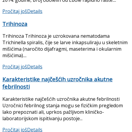
Pročitaj još
Details
Trihinoza
Trihinoza Trihinoza je uzrokovana nematodama
Trichinella spiralis, čije se larve inkapsuliraju u skeletnim
mišićima (naročito dija­fragmi, maseterima i okularnim
mišićima)....
Pročitaj još
Details
Karakteristike najčešćih uzročnika akutne
febrilnosti
Karakteristike najčešćih uzročnika akutne febrilnosti
Uzročnici febrilnog stanja mogu se fizič­kim pregledom
lako prepoznati ali, uprkos pažljivom kliničko-
laboratorijskom ispiti­vanju postoje...
Pročitaj još
Details