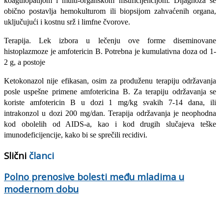
koagulopatijom i multi-organskom msuficijencijom. Dijagnoza se
obično postavlja hemokulturom ili biopsijom zahvaćenih organa,
uključujući i kostnu srž i limfne čvorove.
Terapija. Lek izbora u lečenju ove forme dis­eminovane
histoplazmoze je amfotericin B. Potrebna je kumulativna doza od 1-
2 g, a postoje
Ketokonazol nije efikasan, osim za produženu terapiju održavanja
posle uspešne primene amfotericina B. Za terapiju održavanja se
koriste amfotericin B u dozi 1 mg/kg svakih 7-14 dana, ili
intrakonzol u dozi 200 mg/dan. Terapija održavanja je neophodna
kod obolelih od AIDS-a, kao i kod drugih slučajeva teške
imunodeficijencije, kako bi se sprečili recidivi.
Slični
članci
Polno prenosive bolesti među mladima u
modernom dobu