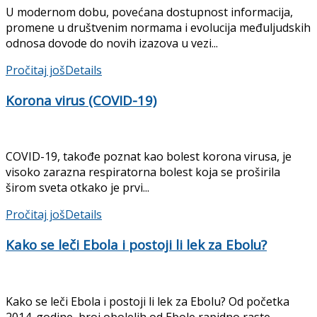
U modernom dobu, povećana dostupnost informacija,
promene u društvenim normama i evolucija međuljudskih
odnosa dovode do novih izazova u vezi...
Pročitaj još
Details
Korona virus (COVID-19)
COVID-19, takođe poznat kao bolest korona virusa, je
visoko zarazna respiratorna bolest koja se proširila
širom sveta otkako je prvi...
Pročitaj još
Details
Kako se leči Ebola i postoji li lek za Ebolu?
Kako se leči Ebola i postoji li lek za Ebolu? Od početka
2014. godine, broj obolelih od Ebole rapidno raste....