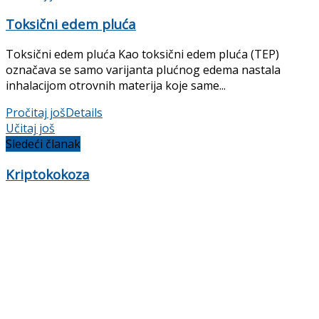
Toksični edem pluća
Toksični edem pluća Kao toksični edem pluća (TEP)
označava se samo varijanta plućnog edema nastala
inhalacijom otrovnih materija koje same...
Pročitaj još
Details
Učitaj još
Sledeći članak
Kriptokokoza