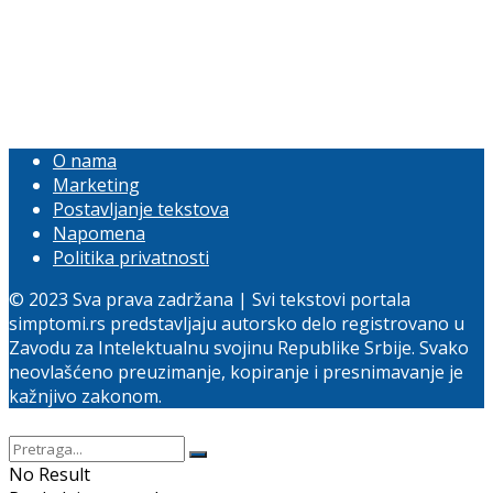
O nama
Marketing
Postavljanje tekstova
Napomena
Politika privatnosti
© 2023 Sva prava zadržana | Svi tekstovi portala
simptomi.rs predstavljaju autorsko delo registrovano u
Zavodu za Intelektualnu svojinu Republike Srbije. Svako
neovlašćeno preuzimanje, kopiranje i presnimavanje je
kažnjivo zakonom.
No Result