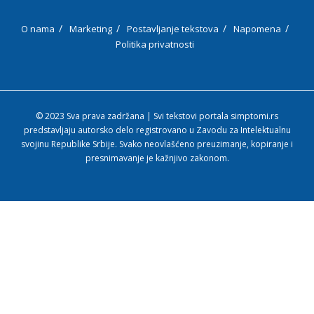
O nama
Marketing
Postavljanje tekstova
Napomena
Politika privatnosti
© 2023 Sva prava zadržana | Svi tekstovi portala simptomi.rs
predstavljaju autorsko delo registrovano u Zavodu za Intelektualnu
svojinu Republike Srbije. Svako neovlašćeno preuzimanje, kopiranje i
presnimavanje je kažnjivo zakonom.