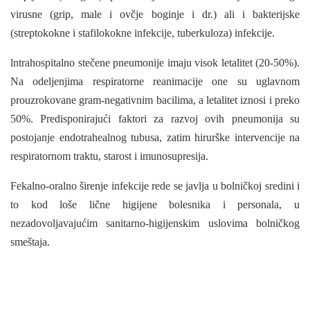
virusne (grip, male i ovčje boginje i dr.) ali i bakterijske
(streptokokne i stafilokokne infekcije, tuberkuloza) infekcije.
lntrahospitalno stečene pneumonije imaju visok letalitet (20-50%).
Na odeljenjima respira­torne reanimacije one su uglavnom
prouzroko­vane gram-negativnim bacilima, a letalitet iznosi i preko
50%. Predisponirajući faktori za razvoj ovih pneumonija su
postojanje endotrahealnog tubusa, zatim hirurške intervencije na
respira­tornom traktu, starost i imunosupresija.
Fekalno-oralno širenje infekcije rede se javlja u bolničkoj sredini i
to kod loše lične higijene bolesnika i personala, u
nezadovoljavajućim sanitarno-higijenskim uslovima bolničkog
smeštaja.