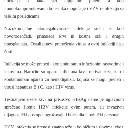
infekcija se lako širi kapljičnim putem, a kod
imunokompromitovanih bolesnika moguća je i VZV reinfekcija sa
teškim posledicama.
Nozokomijalne citomegalovirusne infekcije sreću se kod
novorođenčadi, primalaca krvi ili kostne srži i drugih
transplantata.. Ostali putevi prenošenja virusa u ovoj infekciji nisu
česti.
Infekcija se može preneti i kontaminiranim infuzionim rastvorima i
lekovima. Naročito su opasni inficirana krv i derivati krvi, kao i
konta­minirani aparati za hemodijalizu, kojima se mogu preneti i
virusi hepatitisa B i C, kao i HIV virus.
Testiranjem uzete krvi na prisustvo HBsAg danas je uglavnom
sprečeno širenje HBV infekci­je ovim putem, ali invazivni
dijagnostički postup­ci ugrožavaju i bolesnike i bolnički personal.
HCV infekcija se prenosi znatno teže u bolničkim uslovima, zbog