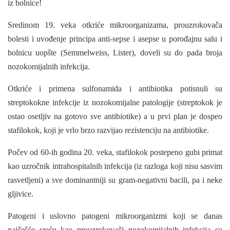
iz bolnice!
Sredinom 19. veka otkriće mikroorganizama, prouzrokovača
bolesti i uvođenje principa anti-sepse i asepse u porođajnu salu i
bolnicu uopšte (Semmelweiss, Lister), doveli su do pada broja
nozokomijalnih infekcija.
Otkriće i primena sulfonamida i antibiotika potisnuli su
streptokokne infekcije iz nozokomi­jalne patologije (streptokok je
ostao osetljiv na gotovo sve antibiotike) a u prvi plan je dospeo
stafilokok, koji je vrlo brzo razvijao rezistenciju na antibiotike.
Počev od 60-ih godina 20. veka, stafilokok postepeno gubi primat
kao uzročnik intrahospi­talnih infekcija (iz razloga koji nisu sasvim
rasvetljeni) a sve dominantniji su gram-negativni bacili, pa i neke
gljivice.
Patogeni i uslovno patogeni mikroorganizmi koji se danas
najčešće sreću kao prouzrokovači nozokomijalnih infekcija su