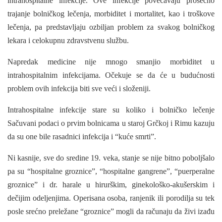
intrahospitalne infekcije. Ove infekcije povećavaju prosečno
trajanje bolničkog lečenja, morbiditet i mortalitet, kao i troškove
lečenja, pa predstavljaju ozbiljan prob­lem za svakog bolničkog
lekara i celokupnu zdravstvenu službu.
Napredak medicine nije mnogo sma­njio morbiditet u
intrahospitalnim infekcijama. Očekuje se da će u budućnosti
problem ovih infekcija biti sve veći i složeniji.
Intrahospitalne infekcije stare su koliko i bolničko lečenje
Sačuvani podaci o prvim bolnicama u staroj Grčkoj i Rimu kazuju
da su one bile rasadnici infekcija i “kuće smrti”.
Ni kasnije, sve do sredine 19. veka, stanje se nije bitno poboljšalo
pa su “hospitalne groznice”, “hospitalne gangrene”, “puerperalne
groznice” i dr. harale u hirurškim, ginekološko-akušerskim i
dečijim odeljenjima. Operisana osoba, ranjenik ili porodilja su tek
posle srećno preležane “groznice” mogli da računaju da živi izađu