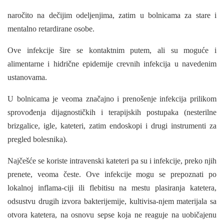
naročito na dečijim odeljenjima, zatim u bolnica­ma za stare i
mentalno retardirane osobe.
Ove infekcije šire se kontaktnim putem, ali su moguće i
alimentarne i hidrične epidemije crevnih infekcija u navedenim
ustanovama.
U bolnicama je veoma značajno i prenošenje infekcija prilikom
sprovođenja dijagnostičkih i terapijskih postupaka (nesterilne
brizgalice, igle, kateteri, zatim endoskopi i drugi instrumenti za
pregled bolesnika).
Najčešće se koriste intravenski kateteri pa su i infekcije, preko njih
prenete, veoma česte. Ove infekcije mogu se prepoznati po
lokalnoj inflama-ciji ili flebitisu na mestu plasiranja katetera,
odsustvu drugih izvora bakterijemije, kultivisa-njem materijala sa
otvora katetera, na osnovu sepse koja ne reaguje na uobičajenu