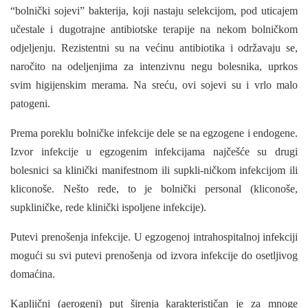
“bolnički sojevi” bakterija, koji nastaju selekcijom, pod uticajem
učestale i dugotrajne antibiotske terapije na nekom bolničkom
odjelje­nju. Rezistentni su na većinu antibiotika i održa­vaju se,
naročito na odeljenjima za intenzivnu negu bolesnika, uprkos
svim higijenskim merama. Na sreću, ovi sojevi su i vrlo malo
patogeni.
Prema poreklu bolničke infekcije dele se na egzogene i endogene.
Izvor infekcije u egzogenim infekcijama najčešće su drugi
bolesnici sa klinički manifestnom ili supkli-ničkom infekcijom ili
kliconoše. Nešto rede, to je bolnički personal (kliconoše,
supkliničke, rede klinički ispoljene infekcije).
Putevi prenošenja infekcije. U egzogenoj intrahospitalnoj infekciji
mogući su svi putevi prenošenja od izvora infekcije do osetljivog
domaćina.
Kapljični (aerogeni) put širenja karakterističan je za mnoge