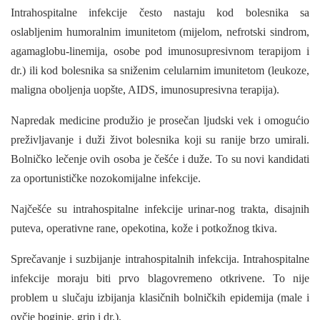
Intrahospitalne infekcije često nastaju kod bolesnika sa
oslabljenim humoralnim imunite­tom (mijelom, nefrotski sindrom,
agamaglobu-linemija, osobe pod imunosupresivnom terapi­jom i
dr.) ili kod bolesnika sa sniženim celularnim imunitetom (leukoze,
maligna oboljenja uopšte, AIDS, imunosupresivna terapija).
Napredak medicine produžio je prosečan ljudski vek i omogućio
preživljavanje i duži život bolesnika koji su ranije brzo umirali.
Bolničko lečenje ovih osoba je češće i duže. To su novi kan­didati
za oportunističke nozokomijalne infekcije.
Najčešće su intrahospitalne infekcije urinar-nog trakta, disajnih
puteva, operativne rane, opekotina, kože i potkožnog tkiva.
Sprečavanje i suzbijanje intrahospitalnih infekcija. Intrahospitalne
infekcije moraju biti prvo blagovremeno otkrivene. To nije
problem u slučaju izbijanja klasičnih bolničkih epidemija (male i
ovčje boginje, grip i dr.).