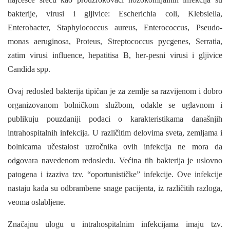
bakterije, virusi i glji­vice: Escherichia coli, Klebsiella,
Enterobacter, Staphylococcus aureus, Enterococcus, Pseudo­
monas aeruginosa, Proteus, Streptococcus pycgenes, Serratia,
zatim virusi influence, hepatitisa B, her-pesni virusi i gljivice
Candida spp.
Ovaj redosled bakterija tipičan je za zemlje sa razvijenom i dobro
organizovanom bolničkom službom, odakle se uglavnom i
publikuju pouzdaniji podaci o karakteristikama današnjih
intrahospitalnih infekcija. U različitim delovima sveta, zemljama i
bolnicama učestalost uzročnika ovih infekcija ne mora da
odgovara navedenom redosledu. Većina tih bakterija je uslovno
patoge­na i izaziva tzv. “oportunističke” infekcije. Ove infekcije
nastaju kada su odbrambene snage paci­jenta, iz različitih razloga,
veoma oslabljene.
Značajnu ulogu u intrahospitalnim infekcija­ma imaju tzv.