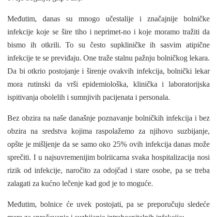
Međutim, danas su mnogo učestalije i značaj­nije bolničke
infekcije koje se šire tiho i neprimet-no i koje moramo tražiti da
bismo ih otkrili. To su često supkliničke ih sasvim atipične
infekcije te se previđaju. One traže stalnu pažnju bolničkog lekara.
Da bi otkrio postojanje i širenje ovakvih infekcija, bolnički lekar
mora rutinski da vrši epi­demiološka, klinička i laboratorijska
ispitivanja obolelih i sumnjivih pacijenata i personala.
Bez obzira na naše današnje poznavanje bolničkih infekcija i bez
obzira na sredstva kojima raspolažemo za njihovo suzbijanje,
opšte je miš­ljenje da se samo oko 25% ovih infekcija danas može
sprečiti. I u najsuvremenijim bolriicarna svaka hospitalizacija nosi
rizik od infekcije, naročito za odojčad i stare osobe, pa se treba
zala­gati za kućno lečenje kad god je to moguće.
Međutim, bolnice će uvek postojati, pa se pre­poručuju sledeće