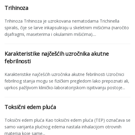
Trihinoza
Trihinoza Trihinoza je uzrokovana nematodama Trichinella
spiralis, čije se larve inkapsuliraju u skeletnim mišićima (naročito
dija­fragmi, maseterima i okularnim mišićima)....
Karakteristike najčešćih uzročnika akutne
febrilnosti
Karakteristike najčešćih uzročnika akutne febrilnosti Uzročnici
febrilnog stanja mogu se fizič­kim pregledom lako prepoznati ali,
uprkos pažljivom kliničko-laboratorijskom ispiti­vanju postoje...
Toksični edem pluća
Toksični edem pluća Kao toksični edem pluća (TEP) označava se
samo varijanta plućnog edema nastala inhalacijom otrovnih
materija koje same...