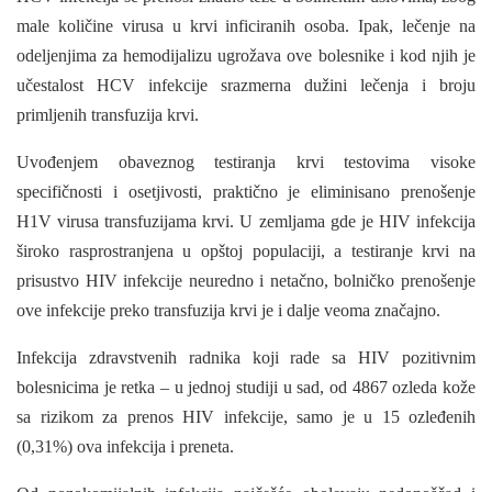
male količine virusa u krvi inficiranih osoba. Ipak, lečenje na
odeljenji­ma za hemodijalizu ugrožava ove bolesnike i kod njih je
učestalost HCV infekcije srazmerna dužini lečenja i broju
primljenih transfuzija krvi.
Uvođenjem obaveznog testiranja krvi testovi­ma visoke
specifičnosti i osetjivosti, praktično je eliminisano prenošenje
H1V virusa transfuzijama krvi. U zemljama gde je HIV infekcija
široko rasprostranjena u opštoj populaciji, a testiranje krvi na
prisustvo HIV infekcije neuredno i netačno, bolničko prenošenje
ove infekcije preko trans­fuzija krvi je i dalje veoma značajno.
Infekcija zdravstvenih radnika koji rade sa HIV pozitivnim
bolesnicima je retka – u jednoj studiji u sad, od 4867 ozleda kože
sa rizikom za prenos HIV infekcije, samo je u 15 ozleđenih
(0,31%) ova infekcija i preneta.