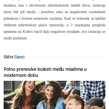
larinksa, kao i otvorenom tuberkulozom mekih tkiva, izolacija
mora biti još stroža – posebna soba sa negativnim vazdušnim
pritiskom i čestom izmenom vazduha. Kad se bolesnik sa lakšim
oblikom tuberkuloze pluća oporavlja, a 3 uzastopna pregleda
sputuma na Kohov bacil daju negativne rezultate, ova izolaci­ja se
može prekinuti.
Slični
članci
Polno prenosive bolesti među mladima u
modernom dobu