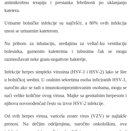
antimikrobnu ter­apiju i prestanka febrilnosti po uklanjanju
katetera.
Urinarne bolničke infekcije su najčešće, a 80% ovih infekcija
unosi se urinarnim kateterom.
Na priboru za inhalaciju, uređajima za veštač-ku ventilaciju
bolesnika, gumenim kateterima i tubusima čak se mogu
razmnožavati neke gram-negativne bakterije.
Infekcije herpes simpleks virusima (HSV-1 i HSV-2) lako se šire
u bolničkoj sredini. U oralnim sekretima osoba inficiranih HSV-1,
naročito ako se radi o imunokompromitovanim osobama, mogu se
naći velike količine ovog virusa. Majke sa genitalnim herpesom i
njihova novorođenčad često su izvor HSV-2 infekcije.
Od svih herpes virusa, varicela zoster virus (VZV) se najlakše
prenosi. Na dečjim odeljenji­ma, naročito onkološkim, ova