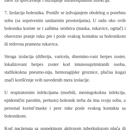
mere za sprečavanje i suzbijanje intrahospitalnih infekcija:
7. Izolacija bolesnika. Postiže se izdvaja­njem obolelog u posebnu
sobu (sa sopstvenim sanitarnim prostorijama). U radu oko ovih
boles­nika koriste se i zaštitna sredstva (maska, ruka­vice, ogrtač) i
obavezno pranje ruku pre i posle svakog kontakta sa bolesnikom
ili redovna pra­mena rukavica.
Stroga izolacija (difterija, varicela, disemino-vani herpes zoster,
lokalizovani herpes zoster kod imunosuprimiranih osoba,
stafilokokna pneumo-nija, hemoragijske groznice, plućna kuga)
znači korišćenje svih navedenih mera izolacije.
U respiratornim infekcijama (morbili, meningokokna infekcija,
epidemični parotitis, pertusis) bolesnik treba da ima svoju sobu, a
per­sonal koristi’maske i pere ruke posle svakog kon­takta sa
bolesnikom.
Kod pacijenata sa suspektnom aktivnom tuberkulozom pluća ili