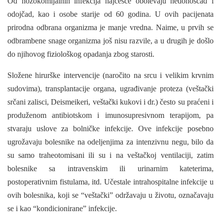
Od nozokomijalnih infekcija najčešće obolevaju nedonoščad i
odojčad, kao i osobe starije od 60 godina. U ovih pacijenata
prirodna odbrana organizma je manje vredna. Naime, u prvih se
odbrambene snage organizma još nisu razvile, a u drugih je došlo
do njihovog fiziološkog opadanja zbog starosti.
Složene hirurške intervencije (naročito na srcu i velikim krvnim
sudovima), transplantacije organa, ugrađivanje proteza (veštački
srčani zalisci, Deismeikeri, veštački kukovi i dr.) često su praćeni i
produženom antibiotskom i imunosupresivnom terapijom, pa
stvaraju uslove za bolničke infekcije. Ove infekcije posebno
ugrožavaju bolesnike na odeljenjima za intenzivnu negu, bilo da
su samo traheotomisani ili su i na veštačkoj ventilaciji, zatim
bolesnike sa intravenskim ili urinarnim kate­terima,
postoperativnim fistulama, itd. Učestale intrahospitalne infekcije u
ovih bolesnika, koji se “veštački” održavaju u životu, označavaju
se i kao “kondicionirane” infekcije.