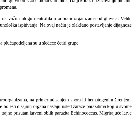
vano gljivicom Coccidioides immitis. Dalji korak u izučavanju plućnih
u promena.
su na važnu ulogu neutrofila u odbrani organizama od gljivica. Veliki
unološka ispitivanja. Na ovaj način je olakšano postavljanje dijagnoze
 plućapodeljena su u sledeće četiri grupe:
kroorganizama, na primer udisanjem spora ili hematogenim širenjem.
ke bolesti disajnih organa nastaju usled zaraze parazitima koji u svome
li trajno prisutan larveni oblik parazita Echinococcus. Migrirajuće larve