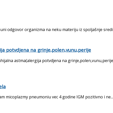
muni odgovor organizma na neku materiju iz spoljašnje sredin
ija potvdjena na grinje,polen,vunu,perije
hijalna astma(alergija potvdjena na grinje,polen,vunu,perij
ela
am micoplazmy pneumoniu vec 4 godine IGM pozitivno i ne...