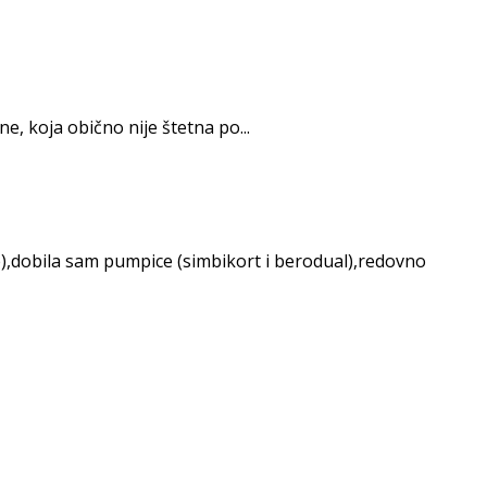
e, koja obično nije štetna po...
e),dobila sam pumpice (simbikort i berodual),redovno