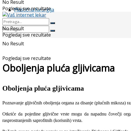
No Result
Pogledaj sve rezultate
Plastična hirurgija
No Result
Pogledaj sve rezultate
No Result
Pogledaj sve rezultate
Oboljenja pluća gljivicama
Oboljenja pluća gljivicama
Poznavanje gljivičnih oboljenja organa za disanje (plućnih mikoza) razv
Otkriće da pojedine gljivične vrste mogu da napadnu čovečji org
rasprostranjenih saprofitnih (korisnih) vrsta.