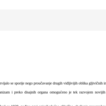
ijalo se sporije nego proučavanje drugih vidljivijih oblika gljivičnih in
anizam i preko disajnih organa omogućeno je tek razvojem novijih m