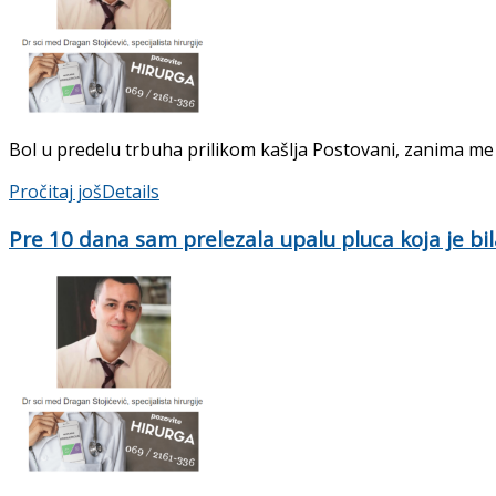
Bol u predelu trbuha prilikom kašlja Postovani, zanima me da
Pročitaj još
Details
Pre 10 dana sam prelezala upalu pluca koja je bi