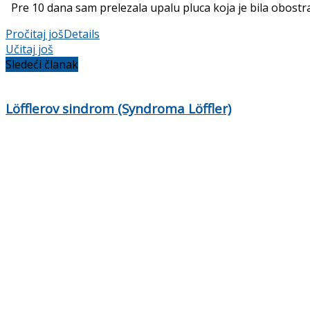
Pre 10 dana sam prelezala upalu pluca koja je bila obostra
Pročitaj još
Details
Učitaj još
Sledeći članak
Löfflerov sindrom (Syndroma Löffler)