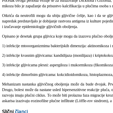
Početak ovoga perioda vezuje se za istraživanje Dicksona i Gifforda,
mikoza bilo je zapažanje da prisustvo kalcifikacija u plućima osoba s
Otkrića da neutrofili mogu da ubiju gljivične ćelije, kao i da se gl
napredak predstavljalo je dobijanje rastvora antigena iz kulture pojedin
i izučavanje epidemiologije gljivičnih oboljenja.
Opisano je desetak grupa gljivica koje mogu da izazovu plućno obolj
1) infekcije mtooorganizmima bakterijskih dimenzija: aktinomikoza i 
2) infekcije kvasnim gljivicama: kandidijaza (monilijaza) i kriptokokoz
3) infekcije gljivicama plesni: aspergiloza i mukormikoza (fikomikoza
4) infekcije dimorfnim gljivicama: kokcidioidomikoza, histoplazmoza,
Mehanizam nastanka gljivičnog oboljenja može da bude dvojak. Prvo
Drugo, bolest može da nastane usled hipersenzitivne reakcije pluća, ob
razvoju imaju plućni ciklus. To može biti prolazna faza migracije kro
askarisa izazivaju eozinofilne plućne infíltrate (Löffle-rov sindrom), 
Slični
članci