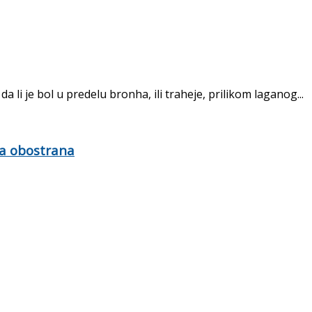
 li je bol u predelu bronha, ili traheje, prilikom laganog...
la obostrana