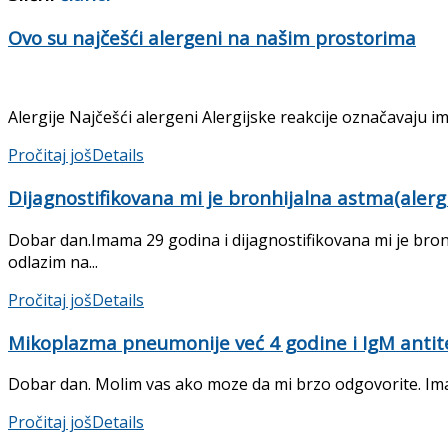
Ovo su najčešći alergeni na našim prostorima
Alergije Najčešći alergeni Alergijske reakcije označavaju i
Pročitaj još
Details
Dijagnostifikovana mi je bronhijalna astma(alerg
Dobar dan.Imama 29 godina i dijagnostifikovana mi je bron
odlazim na...
Pročitaj još
Details
Mikoplazma pneumonije već 4 godine i IgM antit
Dobar dan. Molim vas ako moze da mi brzo odgovorite. Im
Pročitaj još
Details