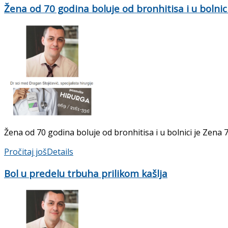
Žena od 70 godina boluje od bronhitisa i u bolnici
Žena od 70 godina boluje od bronhitisa i u bolnici je Zena 70
Pročitaj još
Details
Bol u predelu trbuha prilikom kašlja