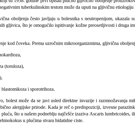
 koji su 1938. godine prvi opisali plućno gljivično oboljenje prouzroko
 negativnim tuberkulinskim testom može da uputi na gljivičnu etiologij
jivična oboljenja često javljaju u bolesnika s neutropenijom, ukazala 
ih gljivica, što je omogućilo ispitivanje kožne preosetljivosti i
druga im
enje kod čoveka. Prema uzročnim mikroorganizmima, gljivična oboljenja
nokardioza,
a (toruloza),
),
 blastomikoza i sporotrihoza.
, bolest može da se javi usled direktne invazije i razmnožavanja mi
ično alergijske prirode. Kada je reč o predispoziciji, izvesne p
arazits
z pluća, što u našem podneblju najčešće izaziva Ascaris lumbricoi
des, i
a ehinokokus u plućima stvara hidatidne ciste.