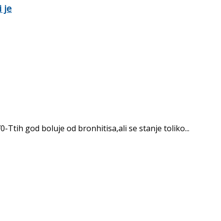
 je
-Ttih god boluje od bronhitisa,ali se stanje toliko...