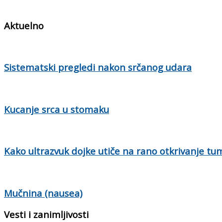
Aktuelno
Sistematski pregledi nakon srčanog udara
Kucanje srca u stomaku
Kako ultrazvuk dojke utiče na rano otkrivanje tu
Mučnina (nausea)
Vesti i zanimljivosti