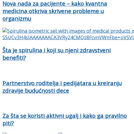
Nova nada za pacijente – kako kvantna
medicina otkriva skrivene probleme u
organizmu
Šta je spirulina i koji su njeni zdravstveni
benefiti?
Partnerstvo roditelja i pedijatara u kreiranju
zdravije budućnosti dece
Za šta se koristi aktivni ugalj i kako ga pravilno
piti?