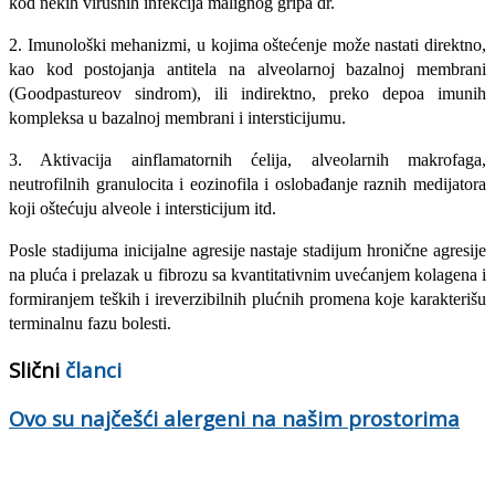
kod nekih virusnih infekcija malignog gripa dr.
2. Imunološki mehanizmi, u kojima oštećenje može nastati direktno,
kao kod postojanja antitela na alveolarnoj bazalnoj membrani
(Goodpastureov sindrom), ili indirektno, preko depoa imunih
kompleksa u bazalnoj membrani i intersticijumu.
3. Aktivacija ainflamatornih ćelija, alveolarnih makrofaga,
neutrofilnih granulocita i eozinofila i oslobađanje raznih medijatora
koji oštećuju alveole i intersticijum itd.
Posle stadijuma inicijalne agresije nastaje stadijum hronične agresije
na pluća i prelazak u fibrozu sa kvantitativnim uvećanjem kolagena i
formiranjem teških i ireverzibilnih plućnih promena koje karakterišu
terminalnu fazu bolesti.
Slični
članci
Ovo su najčešći alergeni na našim prostorima