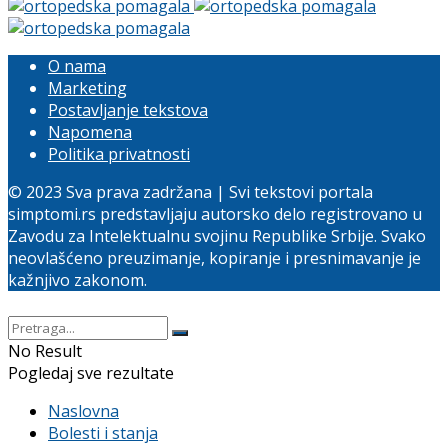
O nama
Marketing
Postavljanje tekstova
Napomena
Politika privatnosti
© 2023 Sva prava zadržana | Svi tekstovi portala
simptomi.rs predstavljaju autorsko delo registrovano u
Zavodu za Intelektualnu svojinu Republike Srbije. Svako
neovlašćeno preuzimanje, kopiranje i presnimavanje je
kažnjivo zakonom.
No Result
Pogledaj sve rezultate
Naslovna
Bolesti i stanja