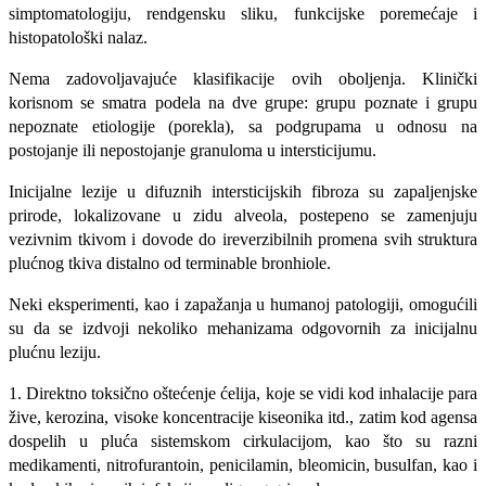
simptomatologiju, rendgensku sliku, funkcijske poremećaje i
histopatološki nalaz.
Nema zadovoljavajuće klasifikacije ovih oboljenja. Klinički
korisnom se smatra podela na dve grupe: grupu poznate i grupu
nepoznate etiologije (porekla), sa podgrupama u odnosu na
postojanje ili nepostojanje granuloma u intersticijumu.
Inicijalne lezije u difuznih intersticijskih fibroza su zapaljenjske
prirode, lokalizovane u zidu alveola, postepeno se zamenjuju
vezivnim tkivom i dovode do ireverzibilnih promena svih struktura
plućnog tkiva distalno od terminable bronhiole.
Neki eksperimenti, kao i zapažanja u humanoj patologiji, omogućili
su da se izdvoji
nekoliko mehanizama odgovornih za inicijalnu
plućnu leziju.
1. Direktno toksično oštećenje ćelija, koje se vidi kod inhalacije para
žive, kerozina, visoke koncentracije kiseonika itd., zatim kod agensa
dospelih u pluća sistemskom cirkulacijom, kao što su razni
medikamenti, nitrofurantoin, penicilamin, bleomicin, busulfan, kao i