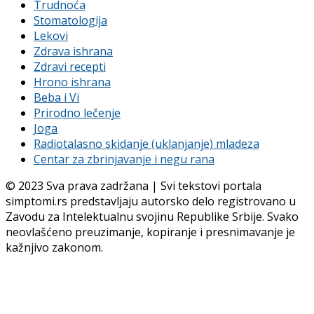
Trudnoća
Stomatologija
Lekovi
Zdrava ishrana
Zdravi recepti
Hrono ishrana
Beba i Vi
Prirodno lečenje
Joga
Radiotalasno skidanje (uklanjanje) mladeza
Centar za zbrinjavanje i negu rana
© 2023 Sva prava zadržana | Svi tekstovi portala
simptomi.rs predstavljaju autorsko delo registrovano u
Zavodu za Intelektualnu svojinu Republike Srbije. Svako
neovlašćeno preuzimanje, kopiranje i presnimavanje je
kažnjivo zakonom.