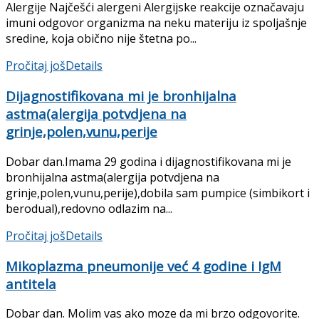
Alergije Najčešći alergeni Alergijske reakcije označavaju
imuni odgovor organizma na neku materiju iz spoljašnje
sredine, koja obično nije štetna po...
Pročitaj još
Details
Dijagnostifikovana mi je bronhijalna
astma(alergija potvdjena na
grinje,polen,vunu,perije
Dobar dan.Imama 29 godina i dijagnostifikovana mi je
bronhijalna astma(alergija potvdjena na
grinje,polen,vunu,perije),dobila sam pumpice (simbikort i
berodual),redovno odlazim na...
Pročitaj još
Details
Mikoplazma pneumonije već 4 godine i IgM
antitela
Dobar dan. Molim vas ako moze da mi brzo odgovorite.