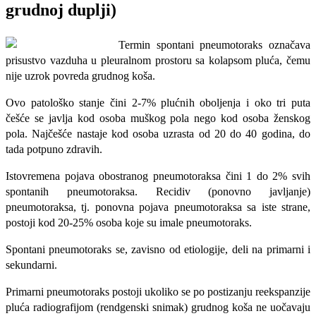
grudnoj duplji)
Termin spontani pneumotoraks označa­va
prisustvo vazduha u pleuralnom prosto­ru sa kolapsom pluća, čemu
nije uzrok po­vreda grudnog koša.
Ovo patološko stanje čini 2-7% plućnih oboljenja i oko tri puta
češće se javlja kod osoba muškog pola ne­go kod osoba ženskog
pola. Najčešće na­staje kod osoba uzrasta od 20 do 40 godi­na, do
tada potpuno zdravih.
Istovremena pojava obostranog pneumotoraksa čini 1 do 2% svih
spontanih pneumotoraksa. Re­cidiv (ponovno javljanje)
pneumotoraksa, tj. ponovna pojava pneumotoraksa sa iste strane,
postoji kod 20-25% osoba koje su imale pneumoto­raks.
Spontani pneumotoraks se, zavisno od etiologije, deli na primarni i
sekundarni.
Primarni pneumotoraks postoji ukoliko se po postizanju reekspanzije
pluća radiografijom (rendgenski snimak) grudnog koša ne uočavaju