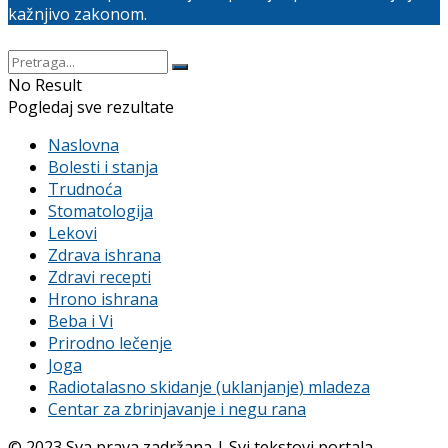
kažnjivo zakonom.
No Result
Pogledaj sve rezultate
Naslovna
Bolesti i stanja
Trudnoća
Stomatologija
Lekovi
Zdrava ishrana
Zdravi recepti
Hrono ishrana
Beba i Vi
Prirodno lečenje
Joga
Radiotalasno skidanje (uklanjanje) mladeza
Centar za zbrinjavanje i negu rana
© 2023 Sva prava zadržana | Svi tekstovi portala