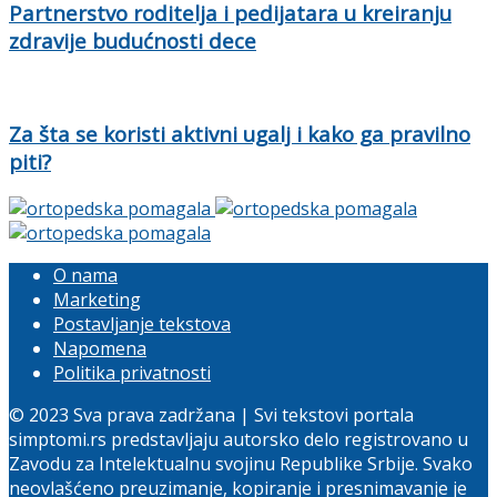
Partnerstvo roditelja i pedijatara u kreiranju
zdravije budućnosti dece
Za šta se koristi aktivni ugalj i kako ga pravilno
piti?
O nama
Marketing
Postavljanje tekstova
Napomena
Politika privatnosti
© 2023 Sva prava zadržana | Svi tekstovi portala
simptomi.rs predstavljaju autorsko delo registrovano u
Zavodu za Intelektualnu svojinu Republike Srbije. Svako
neovlašćeno preuzimanje, kopiranje i presnimavanje je