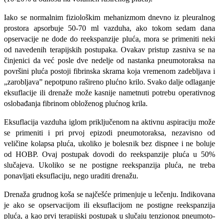
Iako se normalnim fiziološkim mehani­zmom dnevno iz pleuralnog
prostora apsorbuje 50-70 ml vazduha, ako tokom sedam dana
opservacije ne dode do reekspanzije pluća, mora se primeniti ne­ki
od navedenih terapijskih postupaka. Ovakav pristup zasniva se na
činjenici da već posle dve nedelje od nastanka pneu­motoraksa na
površini pluća postoji fibrinska skrama koja vremenom zadebljava i
„zarobljava” nepotpuno rašireno plućno krilo. Svako dalje odlaganje
eksuflacije ili drenaže može kasnije nametnuti potrebu operativnog
oslobađanja fibrinom oblože­nog plućnog krila.
Eksuflacija vazduha iglom priključenom na aktivnu aspiraciju može
se primeniti i pri prvoj epizodi pneumotoraksa, nezavi­sno od
veličine kolapsa pluća, ukoliko je bolesnik bez dispnee i ne boluje
od HOBP. Ovaj postupak dovodi do reekspanzije plu­ća u 50%
slučajeva. Ukoliko se ne postig­ne reekspanzija pluća, ne treba
ponavljati eksuflaciju, nego uraditi drenažu.
Drenaža grudnog koša se najčešće primenjuje u lečenju. Indikovana
je ako se opservacijom ili eksuflacijom ne postigne reekspanzija
pluća, a kao prvi terapijski postupak u slučaju tenzionog pneumoto­