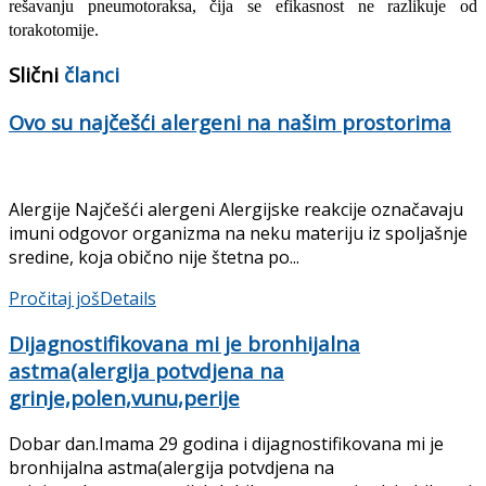
rešavanju pneumo­toraksa, čija se efikasnost ne razlikuje od
torakotomije.
Slični
članci
Ovo su najčešći alergeni na našim prostorima
Alergije Najčešći alergeni Alergijske reakcije označavaju
imuni odgovor organizma na neku materiju iz spoljašnje
sredine, koja obično nije štetna po...
Pročitaj još
Details
Dijagnostifikovana mi je bronhijalna
astma(alergija potvdjena na
grinje,polen,vunu,perije
Dobar dan.Imama 29 godina i dijagnostifikovana mi je
bronhijalna astma(alergija potvdjena na