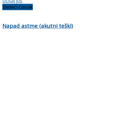
Učitaj još
Sledeći članak
Napad astme (akutni teški)