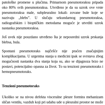
patološke promene u plućima. Primarnom pneumotoraksu pripada
oko 80% svih pneumoto­raksa. Utvrđeno je da su uzrok ove vrste
pneumotoraksa male, subpleuralno lokali- zovane bule koje se
nazivaju „blebs”. U slučaju sekundarnog pneumotoraksa,
radiografskim i bioptičkim metodama moguće je utvrditi uzrok
nastanka pneu­motoraksa.
Još uvek nije pouzdano utvrđeno šta je neposredni uzrok prskanja
blebsa, bula.
Spontani pneumotoraks najčešće nije praćen značajnijim
komplikacijama. U ur­gentna stanja u medicini ipak se svrstava zbog
mogućnosti nastanka dva stanja koja su, ako se dijagnoza brzo ne
postavi, po­tencijalno opasna za život. To su tenzioni pneumotoraks i
hemopneumotoraks.
Tenzioni pneumotoraks
Ukoliko se na nivou defekta visceralne pleure formira mehanizam
sličan ventilu, vazduh koji pri udahu ude u pleuralni pro­stor ne može