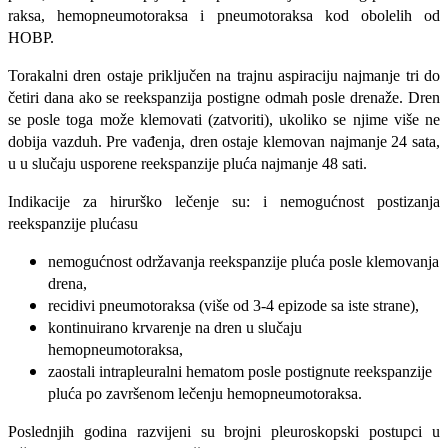
raksa, hemopneumotoraksa i pneumoto­raksa kod obolelih od
HOBP.
Torakalni dren ostaje priključen na traj­nu aspiraciju najmanje tri do
četiri dana ako se reekspanzija postigne odmah po­sle drenaže. Dren
se posle toga može klemovati (zatvoriti), ukoliko se njime više ne
dobija vazduh. Pre vađenja, dren ostaje klemovan najmanje 24 sata,
u u slučaju usporene re­ekspanzije pluća najmanje 48 sati.
Indikacije za hirurško lečenje su: i nemogućnost postizanja
reekspanzije plućasu
nemogućnost održavanja reekspanzije pluća posle klemovanja
drena,
recidivi pneumotoraksa (više od 3-4 epizode sa iste strane),
kontinuirano krvarenje na dren u sluča­ju
hemopneumotoraksa,
zaostali intrapleuralni hematom posle postignute reekspanzije
pluća po zavr­šenom lečenju hemopneumotoraksa.
Poslednjih godina razvijeni su brojni pleuroskopski postupci u