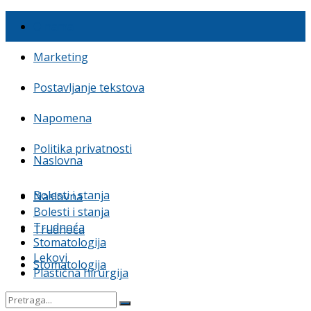
O nama
Marketing
Postavljanje tekstova
Napomena
Politika privatnosti
Naslovna
Bolesti i stanja
Naslovna
Bolesti i stanja
Trudnoća
Trudnoća
Stomatologija
Lekovi
Stomatologija
Plastična hirurgija
Lekovi