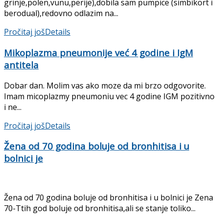
grinje,polen,vunu,perije),dobila sam pumpice (simbikort i
berodual),redovno odlazim na...
Pročitaj još
Details
Mikoplazma pneumonije već 4 godine i IgM
antitela
Dobar dan. Molim vas ako moze da mi brzo odgovorite.
Imam micoplazmy pneumoniu vec 4 godine IGM pozitivno
i ne...
Pročitaj još
Details
Žena od 70 godina boluje od bronhitisa i u
bolnici je
Žena od 70 godina boluje od bronhitisa i u bolnici je Zena
70-Ttih god boluje od bronhitisa,ali se stanje toliko...