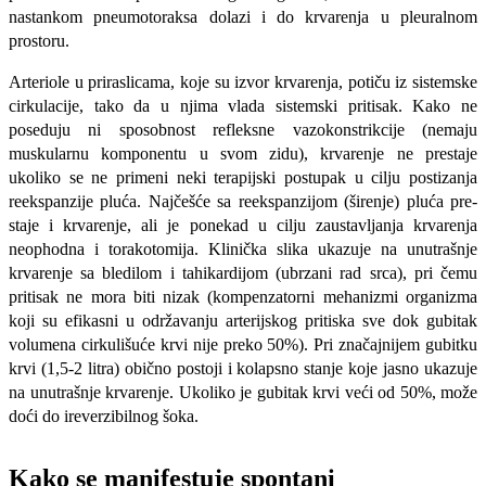
nastankom pneumotoraksa dolazi i do krvarenja u pleuralnom
prostoru.
Arte­riole u priraslicama, koje su izvor krvare­nja, potiču iz sistemske
cirkulacije, tako da u njima vlada sistemski pritisak. Kako ne
poseduju ni sposobnost refleksne vazokonstrikcije (nemaju
muskularnu kompo­nentu u svom zidu), krvarenje ne prestaje
ukoliko se ne primeni neki terapijski po­stupak u cilju postizanja
reekspanzije plu­ća. Najčešće sa reekspanzijom (širenje) pluća pre­
staje i krvarenje, ali je ponekad u cilju zaustavljanja krvarenja
neophodna i torakotomija. Klinička slika ukazuje na unutra­šnje
krvarenje sa bledilom i tahikardijom (ubrzani rad srca), pri čemu
pritisak ne mora biti nizak (kompenzatorni mehanizmi organizma
koji su efikasni u održavanju arterijskog pritiska sve dok gubitak
volumena cirkulišuće kr­vi nije preko 50%). Pri značajnijem gubit­ku
krvi (1,5-2 litra) obično postoji i kolapsno stanje koje jasno ukazuje
na unutrašnje krvarenje. Ukoliko je gubitak krvi veći od 50%, može
doći do ireverzibilnog šoka.
Kako se manifestuje spontani