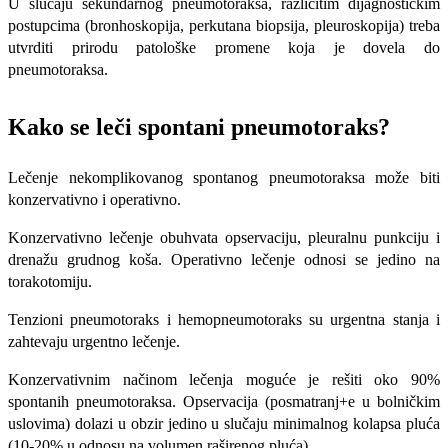
U slučaju sekundarnog pneumotoraksa, različitim dijagnostičkim
postupcima (bronhoskopija, perkutana biopsija, pleuroskopija) treba
utvrditi prirodu patološke promene koja je dovela do
pneumotoraksa.
Kako se leči spontani pneumotoraks?
Lečenje nekomplikovanog spontanog pneumotoraksa može biti
konzervativno i operativno.
Konzervativno lečenje obu­hvata opservaciju, pleuralnu punkciju i
drenažu grudnog koša. Ope­rativno lečenje odnosi se jedino na
torakotomiju.
Tenzioni pneumotoraks i hemopneumotoraks su urgentna stanja i
zahtevaju ur­gentno lečenje.
Konzervativnim načinom lečenja mogu­će je rešiti oko 90%
spontanih pneumoto­raksa. Opservacija (posmatranj+e u bolničkim
uslovima) dolazi u obzir jedino u slučaju minimalnog kolapsa pluća
(10-20% u odnosu na volumen raširenog pluća).