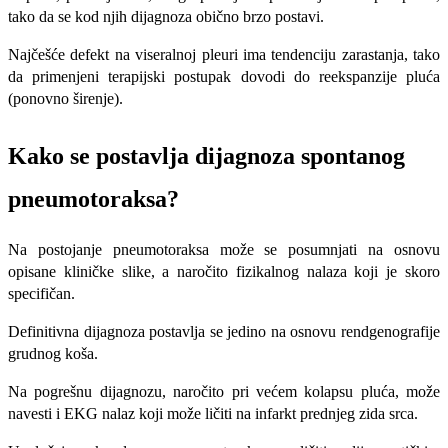
tako da se kod njih di­jagnoza obično brzo postavi.
Najčešće defekt na viseralnoj pleuri ima tendenciju zarastanja, tako
da primenjeni terapijski postupak dovodi do reekspanzije pluća
(ponovno širenje).
Kako se postavlja dijagnoza spontanog
pneumotoraksa?
Na postojanje pneumotoraksa može se posumnjati na osnovu
opisane kliničke sli­ke, a naročito fizikalnog nalaza koji je sko­ro
specifičan.
Definitivna dijagnoza postavlja se jedino na osnovu rendgenografije
grud­nog koša.
Na pogrešnu dijagnozu, naročito pri ve­ćem kolapsu pluća, može
navesti i EKG na­laz koji može ličiti na infarkt prednjeg zida srca.