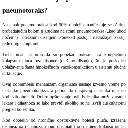
pneumotoraks?
Nastanak pneumotoraksa kod 90% obolelih manifestuje se oštrim,
probadajućim bolom u grudima na strani pneumotorak­sa („kao ubod
nožem”) i otežanim disa­njem. Ponekad postoji i nadražajan kašalj,
ređe drugi simptomi.
Treba imati na umu da su ponekad bolesnici sa kompletnim
kolapsom pluća bez dispnee (otežano disanje), što je posledica
ublažavanja šanta hipoksičnom vazokonstrikcijom u sistemu plućne
cirkulacije.
Ovaj odbrambeni mehanizam organizma nastaje izvesno vreme po
nastanku pneu­motoraksa, a period do njegovog nastan­ka nije isti
kod svih obolelih. Dobro opšte stanje ovih bolesnika može zavarati
lekara i dijagnoza se lako previdi ukoliko se ne izvrši auskultatorni
pregled bolesnika.
Kod obolelih od hronične opstruktivne bolesti pluća, izražena
dispnea, pa i cijanoza, mogu postojati i pri ma­njem kolapsu pluća,