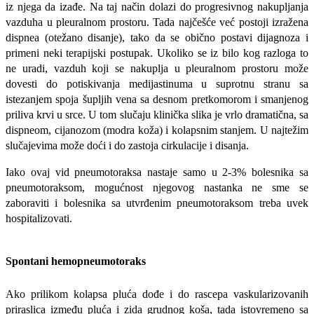
iz njega da izađe. Na taj na­čin dolazi do progresivnog nakupljanja
vazduha u pleuralnom prostoru. Tada naj­češće već postoji izražena
dispnea (otežano disanje), tako da se obično postavi dijagnoza i
primeni neki terapijski postupak. Ukoliko se iz bilo kog razloga to
ne uradi, vazduh koji se nakuplja u pleuralnom prostoru može
dovesti do potiskivanja medijastinuma u suprotnu stra­nu sa
istezanjem spoja šupljih vena sa de­snom pretkomorom i smanjenog
priliva kr­vi u srce. U tom slučaju klinička slika je vrlo dramatična, sa
dispneom, cijanozom (modra koža) i kolapsnim stanjem. U najtežim
slučajevima može doći i do zastoja cirkulacije i disanja.
Iako ovaj vid pneumotoraksa nastaje sa­mo u 2-3% bolesnika sa
pneumotoraksom, mogućnost njegovog nastanka ne sme se
zaboraviti i bolesnika sa utvrđenim pneu­motoraksom treba uvek
hospitalizovati.
Spontani hemopneumotoraks
Ako prilikom kolapsa pluća dođe i do rascepa vaskularizovanih
priraslica između pluća i zida grudnog koša, tada istovreme­no sa